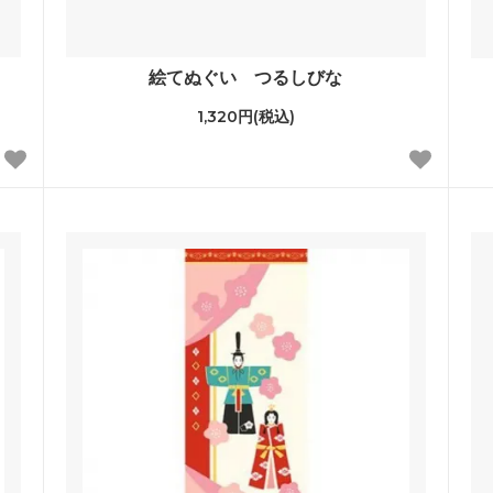
絵てぬぐい つるしびな
1,320円(税込)