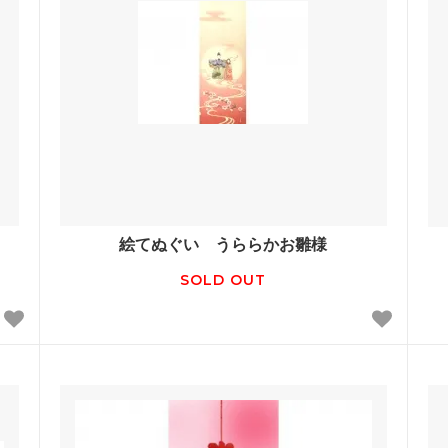
絵てぬぐい うららかお雛様
SOLD OUT