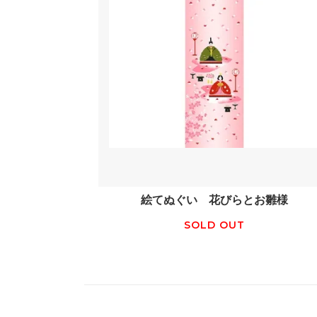
絵てぬぐい 花びらとお雛様
SOLD OUT