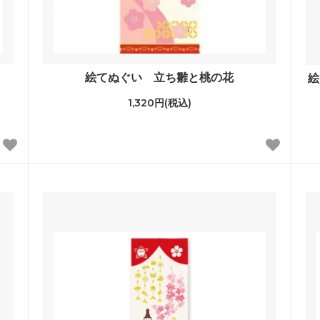
絵てぬぐい 立ち雛と桃の花
絵
1,320円(税込)