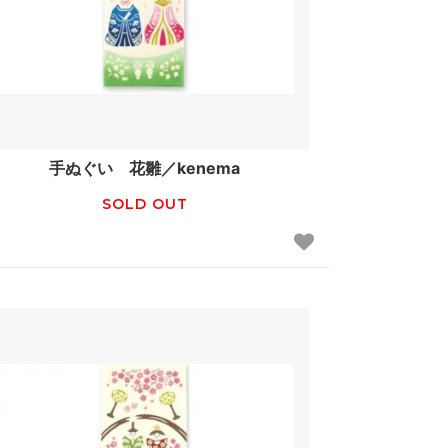
手ぬぐい 花雛／kenema
SOLD OUT