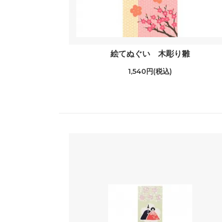
絵てぬぐい 木彫り雛
1,540円(税込)