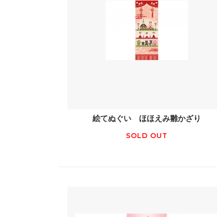
絵てぬぐい ほほえみ雛かざり
SOLD OUT