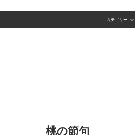
カテゴリー
ン
タグラム紹介商品
ショップ会員・ポイントについて
風呂敷
プチギフトにおすすめ
【Amazon Pay(アマゾンペイ
ント終了のお知らせ）
支払いが可能になりました。
ション
ギフトおすすめ
文具
父の日ギフトおすすめ
ンスタご紹介商品
セット
a
中川政七商店
り
端午の節句
バッグにおすすめ
手拭いを飾る（額装におすすめ
イテム
桜
干支の手拭い
お正月・迎春商品
桃の節句