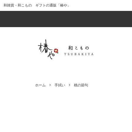
和雑貨・和こもの ギフトの通販「椿や」
食器・酒器
価格から探す（税込）
「風呂敷ラッピング」で贈りものを華や
キッチ
インス
web
かに
（ポイ
インテリア
男性へのギフトにおすすめ
ファッ
母の日
十二支（干支）のアイテムで幸運を引き
最新イ
小物・その他
かまわぬ
ギフト
kenem
寄せる!?
出産祝い・ベビー用品
ひな祭
ホーム
手拭い
桃の節句
風呂敷ラッピング（中）
風呂敷
椿のアイテム
猫のア
クリスマスの手拭い
正月・