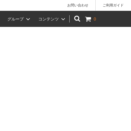
お問い合わせ
ご利用ガイド
グループ
コンテンツ
0
)】でのお
手拭い
女性へのギフトにおすすめ
椿や 柳川店 店舗のご案内
ベビー
贈答品
KIHARA（キハラ）
風呂敷ラッピング（小）
）
干支（十二支）
お月見
節分