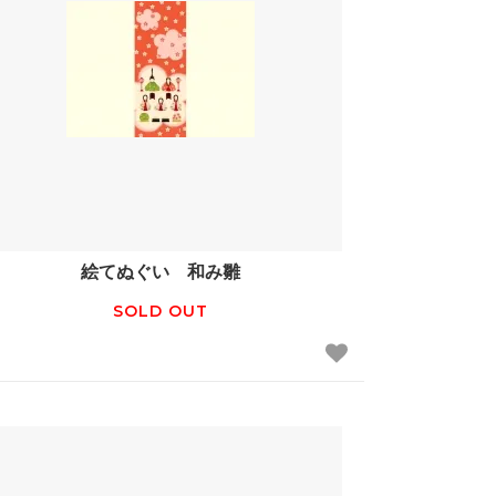
絵てぬぐい 和み雛
SOLD OUT