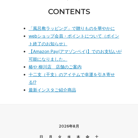
CONTENTS
「風呂敷ラッピング」で贈りものを華やかに
webショップ会員・ポイントについて（ポイン
ト終了のお知らせ）
【Amazon Pay(アマゾンペイ)】でのお支払いが
可能になりました。
椿や 柳川店 店舗のご案内
十二支（干支）のアイテムで幸運を引き寄せ
る!?
最新インスタご紹介商品
2026年8月
日
月
火
水
木
金
土