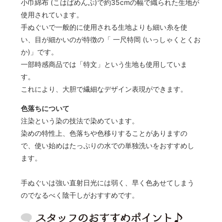
小巾綿布 (こはばめんぷ)で約35cmの幅で織られた生地が
使用されています。
手ぬぐいで一般的に使用される生地よりも細い糸を使
い、目が細かいのが特徴の「 一尺特岡 (いっしゃくとくお
か)」です。
一部時感商品では「特文」という生地も使用していま
す。
これにより、大胆で繊細なデザイン表現ができます。
色落ちについて
注染という染の技法で染めています。
染めの特性上、色落ちや色移りすることがありますの
で、使い始めはたっぷりの水での単独洗いをおすすめし
ます。
手ぬぐいは強い直射日光には弱く、早く色あせてしまう
のでなるべく陰干しがおすすめです。