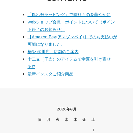
「風呂敷ラッピング」で贈りものを華やかに
webショップ会員・ポイントについて（ポイン
ト終了のお知らせ）
【Amazon Pay(アマゾンペイ)】でのお支払いが
可能になりました。
椿や 柳川店 店舗のご案内
十二支（干支）のアイテムで幸運を引き寄せ
る!?
最新インスタご紹介商品
2026年8月
日
月
火
水
木
金
土
1