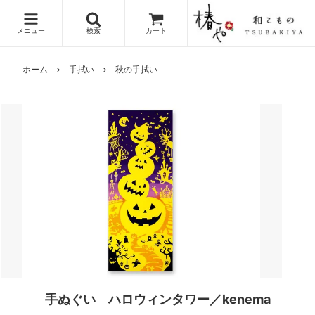
メニュー
検索
カート
ホーム
手拭い
秋の手拭い
手ぬぐい ハロウィンタワー／kenema