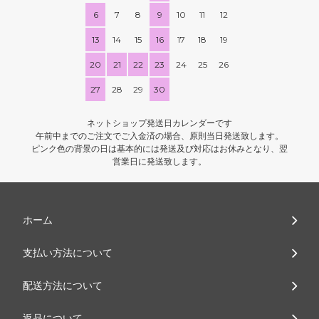
6
7
8
9
10
11
12
13
14
15
16
17
18
19
20
21
22
23
24
25
26
27
28
29
30
ネットショップ発送日カレンダーです
午前中までのご注文でご入金済の場合、原則当日発送致します。
ピンク色の背景の日は基本的には発送及び対応はお休みとなり、翌
営業日に発送致します。
ホーム
支払い方法について
配送方法について
返品について