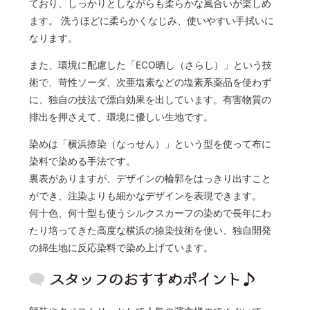
ており、しっかりとしながらも柔らかな風合いが楽しめ
ます。 洗うほどに柔らかくなじみ、使いやすい手拭いに
なります。
また、環境に配慮した「ECO晒し（さらし）」という技
術で、苛性ソーダ、次亜塩素などの塩素系薬品を使わず
に、独自の技法で漂白効果を出しています。有害物質の
排出を押さえて、環境に優しい生地です。
染めは「横浜捺染（なっせん）」という型を使って布に
染料で染める手法です。
裏表がありますが、デザインの輪郭をはっきり出すこと
ができ、注染よりも細かなデザインを表現できます。
何十色、何十型も使うシルクスカーフの染めで長年にわ
たり培ってきた高度な横浜の捺染技術を使い、独自開発
の綿生地に反応染料で染め上げています。