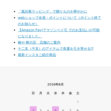
「風呂敷ラッピング」で贈りものを華やかに
webショップ会員・ポイントについて（ポイント終了
のお知らせ）
【Amazon Pay(アマゾンペイ)】でのお支払いが可能
になりました。
椿や 柳川店 店舗のご案内
十二支（干支）のアイテムで幸運を引き寄せる!?
最新インスタご紹介商品
2026年8月
日
月
火
水
木
金
土
1
2
3
4
5
6
7
8