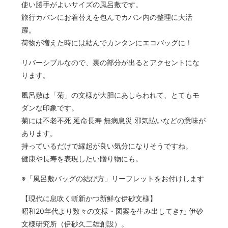
使い勝手がよいサイズの風呂敷です。
旅行カバンにお着替えを包んでカバン内の整理に大活
躍。
荷物が増えた時には結んでカンタンにエコバッグに！
リバーシブルなので、裏の部分が出るとアクセントにな
ります。
風呂敷は「菊」の文様が大胆にあしらわれて、とてもモ
ダンな印象です。
菊には不老不死 延命長寿 無病息災 邪気払いなどの意味が
あります。
持っているだけで縁起が良い気分になりそうですね。
健康や長寿を表現したい贈り物にも。
※「風呂敷バッグの結び方」リーフレットをお付けします
【現代に息吹く斬新かつ新鮮な伊砂文様】
昭和20年代より数々の文様・図案を生み出してきた 伊砂
文様研究所（伊砂久二雄創設）。