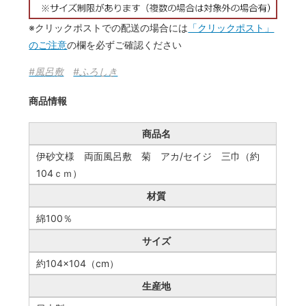
※クリックポストでの配送の場合には
「クリックポスト」
のご注意
の欄を必ずご確認ください
#風呂敷
#ふろしき
商品情報
商品名
伊砂文様 両面風呂敷 菊 アカ/セイジ 三巾（約
104ｃｍ）
材質
綿100％
サイズ
約104×104（cm）
生産地