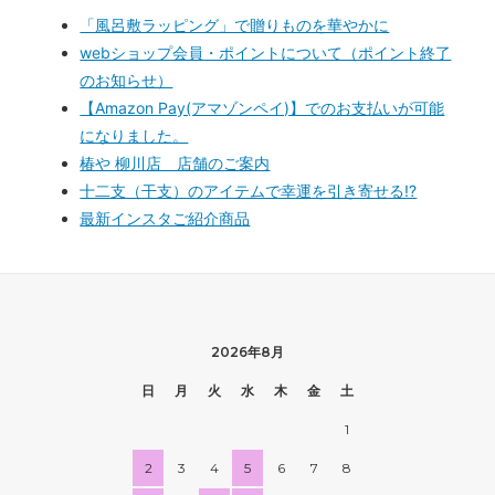
「風呂敷ラッピング」で贈りものを華やかに
webショップ会員・ポイントについて（ポイント終了
のお知らせ）
【Amazon Pay(アマゾンペイ)】でのお支払いが可能
になりました。
椿や 柳川店 店舗のご案内
十二支（干支）のアイテムで幸運を引き寄せる!?
最新インスタご紹介商品
2026年8月
日
月
火
水
木
金
土
1
2
3
4
5
6
7
8