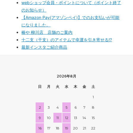
webショップ会員・ポイントについて（ポイント終了
のお知らせ）
【Amazon Pay(アマゾンペイ)】でのお支払いが可能
になりました。
椿や 柳川店 店舗のご案内
十二支（干支）のアイテムで幸運を引き寄せる!?
最新インスタご紹介商品
2026年8月
日
月
火
水
木
金
土
1
2
3
4
5
6
7
8
9
10
11
12
13
14
15
16
17
18
19
20
21
22