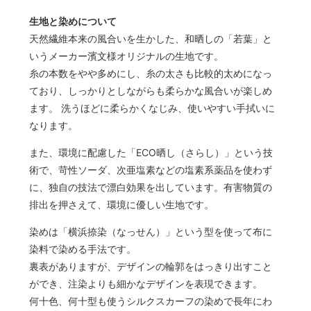
生地と染めについて
天然繊維本来の風合いを生かした、和晒しの「若葉」と
いうメーカー濱文様オリジナルの生地です。
糸の本数をやや多めにし、糸の太さも比較的太めになっ
ており、しっかりとしながらも柔らかな風合いが楽しめ
ます。 洗うほどに柔らかくなじみ、使いやすい手拭いに
なります。
また、環境に配慮した「ECO晒し（さらし）」という技
術で、苛性ソーダ、次亜塩素などの塩素系薬品を使わず
に、独自の技法で漂白効果を出しています。有害物質の
排出を押さえて、環境に優しい生地です。
染めは「横浜捺染（なっせん）」という型を使って布に
染料で染める手法です。
裏表がありますが、デザインの輪郭をはっきり出すこと
ができ、注染よりも細かなデザインを表現できます。
何十色、何十型も使うシルクスカーフの染めで長年にわ