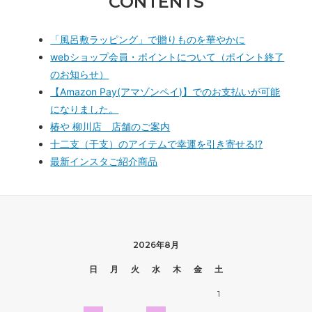
CONTENTS
「風呂敷ラッピング」で贈りものを華やかに
webショップ会員・ポイントについて（ポイント終了
のお知らせ）
【Amazon Pay(アマゾンペイ)】でのお支払いが可能
になりました。
椿や 柳川店 店舗のご案内
十二支（干支）のアイテムで幸運を引き寄せる!?
最新インスタご紹介商品
2026年8月
日
月
火
水
木
金
土
1