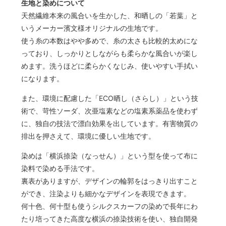
生地と染めについて
天然繊維本来の風合いを生かした、和晒しの「若葉」と
いうメーカー濱文様オリジナルの生地です。
使う糸の本数はやや多めで、糸の太さも比較的太めにな
っており、しっかりとしながらも柔らかな風合いが楽し
めます。洗うほどに柔らかくなじみ、使いやすい手拭い
になります。
また、環境に配慮した「ECO晒し（さらし）」という技
術で、苛性ソーダ、次亜塩素などの塩素系薬品を使わず
に、独自の技法で漂白効果を出しています。有害物質の
排出を押さえて、環境に優しい生地です。
染めは「横浜捺染（なっせん）」という型を使って布に
染料で染める手法です。
裏表がありますが、デザインの輪郭をはっきり出すこと
ができ、注染よりも細かなデザインを表現できます。
何十色、何十型も使うシルクスカーフの染めで長年にわ
たり培ってきた高度な横浜の捺染技術を使い、独自開発