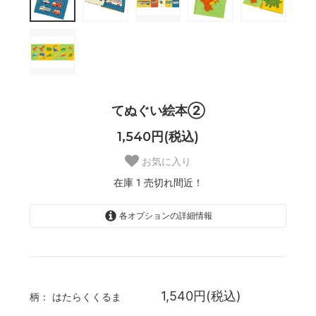
てぬぐい絵本②
1,540円(税込)
お気に入り
在庫 1 売切れ間近！
各オプションの詳細情報
はたらくくるま
SOLD OUT
在庫 0 売切れ中
きょうりゅう
1,540円(税込)
柄：
はたらくくるま
在庫 1 売切れ間近！