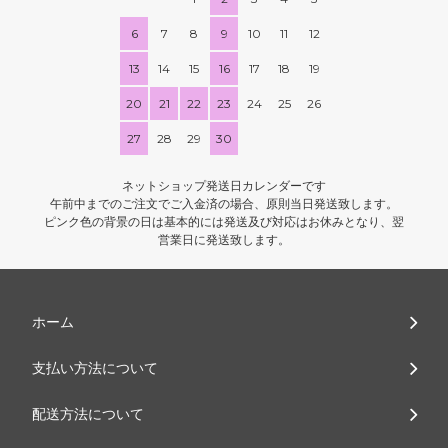
6
7
8
9
10
11
12
13
14
15
16
17
18
19
20
21
22
23
24
25
26
27
28
29
30
ネットショップ発送日カレンダーです
午前中までのご注文でご入金済の場合、原則当日発送致します。
ピンク色の背景の日は基本的には発送及び対応はお休みとなり、翌
営業日に発送致します。
ホーム
支払い方法について
配送方法について