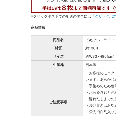
※クリックポストでの配送の場合には
「クリックポ
商品情報
商品名
てぬぐい ラディ
材質
綿100%
サイズ
約W33×H90(cm)
生産地
日本製
・お客様のモニタ
います。あらかじ
・手染めのため色
・水分を含むと色
・濡れたままでの
ご注意事項
・浸け置きはおや
・蛍光増白剤入り