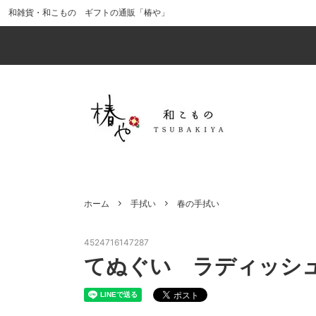
和雑貨・和こもの ギフトの通販「椿や」
食器・酒器
価格から探す（税込）
「風呂敷ラッピング」で贈りものを華や
キッチ
インス
web
かに
（ポイ
インテリア
男性へのギフトにおすすめ
ファッ
母の日
十二支（干支）のアイテムで幸運を引き
最新イ
小物・その他
かまわぬ
ギフト
kenem
寄せる!?
出産祝い・ベビー用品
ひな祭
ホーム
手拭い
春の手拭い
風呂敷ラッピング（中）
風呂敷
椿のアイテム
猫のア
4524716147287
てぬぐい ラディッシ
クリスマスの手拭い
正月・