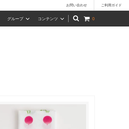
お問い合わせ
ご利用ガイド
グループ
コンテンツ
0
)】でのお
手拭い
女性へのギフトにおすすめ
椿や 柳川店 店舗のご案内
ベビー
贈答品
KIHARA（キハラ）
風呂敷ラッピング（小）
）
干支（十二支）
お月見
節分