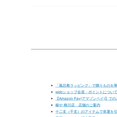
「風呂敷ラッピング」で贈りものを
webショップ会員・ポイントについ
【Amazon Pay(アマゾンペイ)
椿や 柳川店 店舗のご案内
十二支（干支）のアイテムで幸運を引