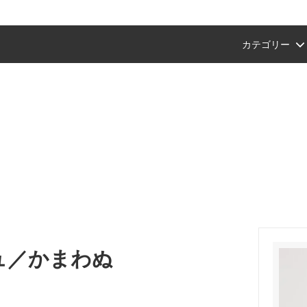
カテゴリー
ン
タグラム紹介商品
ショップ会員・ポイントについて
風呂敷
プチギフトにおすすめ
【Amazon Pay(アマゾンペイ
ント終了のお知らせ）
支払いが可能になりました。
ション
ギフトおすすめ
文具
父の日ギフトおすすめ
ンスタご紹介商品
セット
a
中川政七商店
り
端午の節句
バッグにおすすめ
手拭いを飾る（額装におすすめ
イテム
桜
ュ／かまわぬ
干支の手拭い
お正月・迎春商品