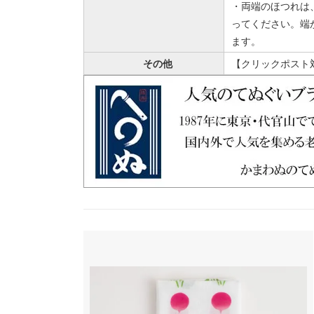
・両端のほつれは
ってください。端
ます。
その他
【クリックポスト