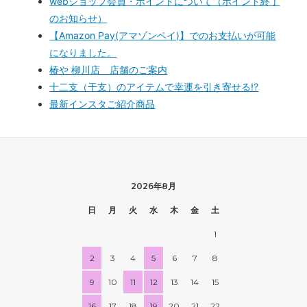
webショップ会員・ポイントについて（ポイント終了
のお知らせ）
【Amazon Pay(アマゾンペイ)】でのお支払いが可能
になりました。
椿や 柳川店 店舗のご案内
十二支（干支）のアイテムで幸運を引き寄せる!?
最新インスタご紹介商品
2026年8月
日
月
火
水
木
金
土
1
2
3
4
5
6
7
8
9
10
11
12
13
14
15
16
17
18
19
20
21
22