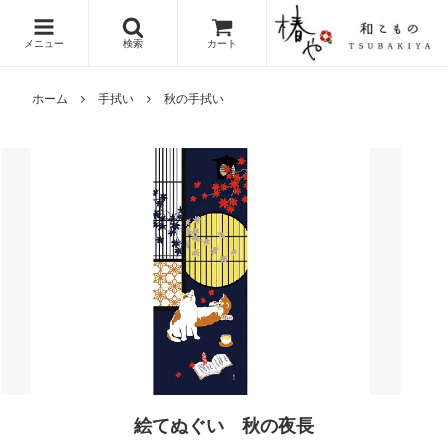
メニュー
検索
カート
ホーム
手拭い
秋の手拭い
絵てぬぐい 秋の夜長