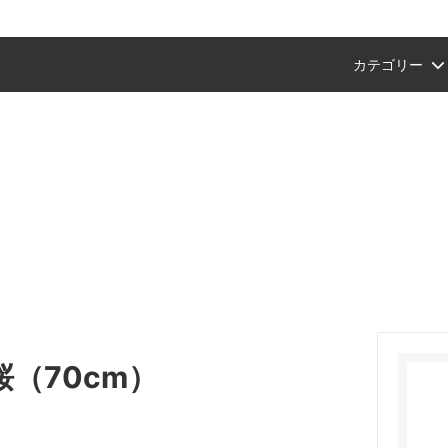
カテゴリー
ン
タグラム紹介商品
ショップ会員・ポイントについて
風呂敷
プチギフトにおすすめ
【Amazon Pay(アマゾンペイ
ント終了のお知らせ）
支払いが可能になりました。
ション
ギフトおすすめ
文具
父の日ギフトおすすめ
ンスタご紹介商品
セット
a
中川政七商店
り
端午の節句
バッグにおすすめ
手拭いを飾る（額装におすすめ
イテム
桜
（70cm）
干支の手拭い
お正月・迎春商品