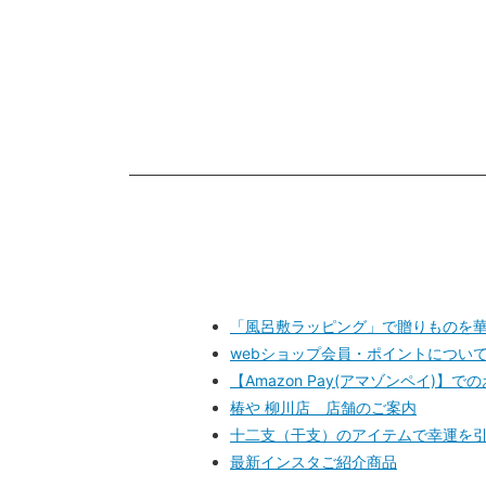
「風呂敷ラッピング」で贈りものを
webショップ会員・ポイントについ
【Amazon Pay(アマゾンペイ)
椿や 柳川店 店舗のご案内
十二支（干支）のアイテムで幸運を引
最新インスタご紹介商品