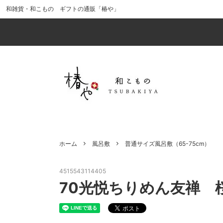
和雑貨・和こもの ギフトの通販「椿や」
食器・酒器
価格から探す（税込）
「風呂敷ラッピング」で贈りものを華や
キッチ
インス
web
かに
（ポイ
インテリア
男性へのギフトにおすすめ
ファッ
母の日
十二支（干支）のアイテムで幸運を引き
最新イ
小物・その他
かまわぬ
ギフト
kenem
寄せる!?
出産祝い・ベビー用品
ひな祭
ホーム
風呂敷
普通サイズ風呂敷（65-75cm）
風呂敷ラッピング（中）
風呂敷
椿のアイテム
猫のア
4515543114405
70光悦ちりめん友禅 桜
クリスマスの手拭い
正月・