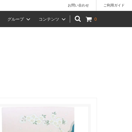
お問い合わせ
ご利用ガイド
グループ
コンテンツ
0
)】でのお
手拭い
女性へのギフトにおすすめ
椿や 柳川店 店舗のご案内
ベビー
贈答品
KIHARA（キハラ）
風呂敷ラッピング（小）
）
干支（十二支）
お月見
節分