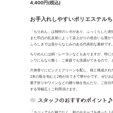
4,400円(税込)
お手入れしやすいポリエステルち
「ちりめん」は独特のシボがあり、ふっくらした表
また凹凸の乱反射によって染上がりの色合いも豊か
ふろしきでは昔からなじみのある代表的な素材です
ちりめんには絹・レーヨンなどもありますが、特に
シワにもなり難く、ご家庭でも洗濯ができるので、
片身替りにピンクとグリーンを配し、桜と構成され
2本の瓶を包むと2色が出てきて華やかです。ぜひお
菓子折りやワインなどの贈り物を包んだり、ご自分
する等幅広くご利用頂けます。
「カジュアルな柄でなく、和のモチーフを使った上