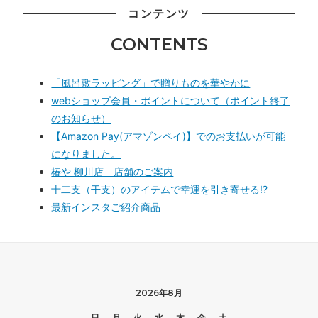
コンテンツ
CONTENTS
「風呂敷ラッピング」で贈りものを華やかに
webショップ会員・ポイントについて（ポイント終了
のお知らせ）
【Amazon Pay(アマゾンペイ)】でのお支払いが可能
になりました。
椿や 柳川店 店舗のご案内
十二支（干支）のアイテムで幸運を引き寄せる!?
最新インスタご紹介商品
2026年8月
日
月
火
水
木
金
土