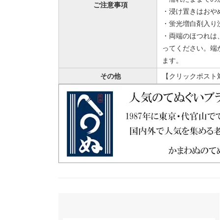
ご注意事項
・浸け置きはおや
・蛍光増白剤入り
・両端のほつれは
ってください。端
ます。
その他
【クリックポスト