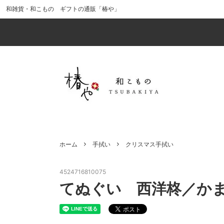
和雑貨・和こもの ギフトの通販「椿や」
食器・酒器
価格から探す（税込）
「風呂敷ラッピング」で贈りものを華や
キッチ
インス
web
かに
（ポイ
インテリア
男性へのギフトにおすすめ
ファッ
母の日
十二支（干支）のアイテムで幸運を引き
最新イ
小物・その他
かまわぬ
ギフト
kenem
寄せる!?
出産祝い・ベビー用品
ひな祭
ホーム
手拭い
クリスマス手拭い
風呂敷ラッピング（中）
風呂敷
椿のアイテム
猫のア
4524716810075
てぬぐい 西洋柊／か
クリスマスの手拭い
正月・