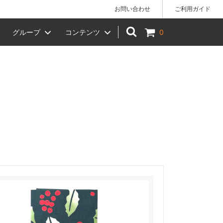
お問い合わせ
ご利用ガイド
グループ
コンテンツ
0
)】でのお
手拭い
女性へのギフトにおすすめ
椿や 柳川店 店舗のご案内
ベビー
贈答品
KIHARA（キハラ）
風呂敷ラッピング（小）
）
干支（十二支）
お月見
節分