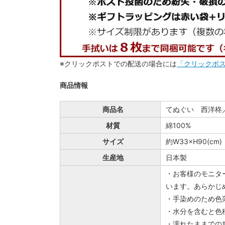
※クリックポストでの配送の場合には
「クリックポ
商品情報
商品名
てぬぐい 西洋柊
材質
綿100%
サイズ
約W33×H90(cm)
生産地
日本製
・お客様のモニタ
います。あらかじ
・手染めのため色
・水分を含むと色
・濡れたままでの