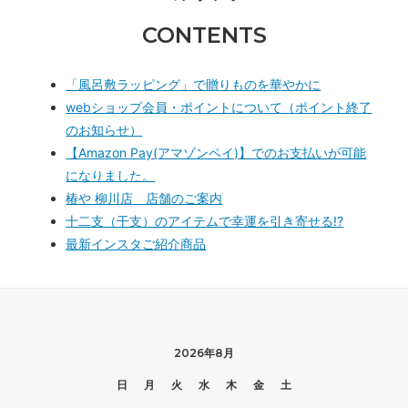
CONTENTS
「風呂敷ラッピング」で贈りものを華やかに
webショップ会員・ポイントについて（ポイント終了
のお知らせ）
【Amazon Pay(アマゾンペイ)】でのお支払いが可能
になりました。
椿や 柳川店 店舗のご案内
十二支（干支）のアイテムで幸運を引き寄せる!?
最新インスタご紹介商品
2026年8月
日
月
火
水
木
金
土