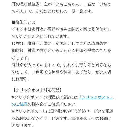
耳の長い勉強家。左が「いちごちゃん」、右が「いちえ
ちゃん」で、あなたとわたしの一期一会です。
■御朱印とは
そもそもは参拝者が写経をお寺に納めた際に受付印とし
ていただいたといわれています。
現在は、参拝した際に、その証として寺社の職員の方、
御坊様、神職の方などからいただく押印や墨書のことを
さします。
寺社名が入っていますので、お札やお守り等と同等なも
のとして、ご自宅でも神棚や仏壇にあげたり、ぜひ大切
に保管を。
【クリックポスト対応商品】
※クリックポストでの配送の場合には
「クリックポスト」
のご注意
の欄を必ずご確認ください
※クリックポストとは日本郵便が行う追跡サービスで配達
状況確認ができるサービスです。郵便ポストへのお届け
となります。