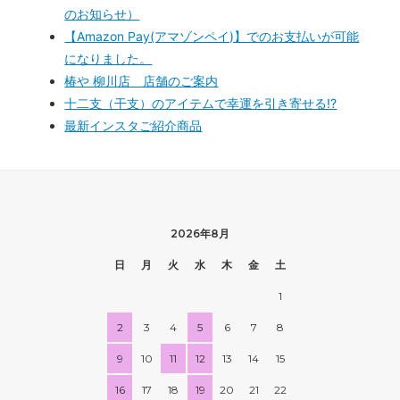
のお知らせ）
【Amazon Pay(アマゾンペイ)】でのお支払いが可能
になりました。
椿や 柳川店 店舗のご案内
十二支（干支）のアイテムで幸運を引き寄せる!?
最新インスタご紹介商品
2026年8月
日
月
火
水
木
金
土
1
2
3
4
5
6
7
8
9
10
11
12
13
14
15
16
17
18
19
20
21
22