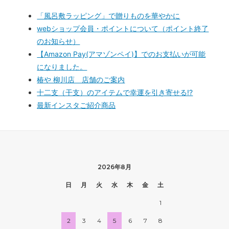
「風呂敷ラッピング」で贈りものを華やかに
webショップ会員・ポイントについて（ポイント終了
のお知らせ）
【Amazon Pay(アマゾンペイ)】でのお支払いが可能
になりました。
椿や 柳川店 店舗のご案内
十二支（干支）のアイテムで幸運を引き寄せる!?
最新インスタご紹介商品
2026年8月
日
月
火
水
木
金
土
1
2
3
4
5
6
7
8