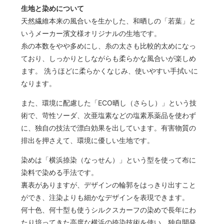
生地と染めについて
天然繊維本来の風合いを生かした、和晒しの「若葉」と
いうメーカー濱文様オリジナルの生地です。
糸の本数をやや多めにし、糸の太さも比較的太めになっ
ており、しっかりとしながらも柔らかな風合いが楽しめ
ます。 洗うほどに柔らかくなじみ、使いやすい手拭いに
なります。
また、環境に配慮した「ECO晒し（さらし）」という技
術で、苛性ソーダ、次亜塩素などの塩素系薬品を使わず
に、独自の技法で漂白効果を出しています。有害物質の
排出を押さえて、環境に優しい生地です。
染めは「横浜捺染（なっせん）」という型を使って布に
染料で染める手法です。
裏表がありますが、デザインの輪郭をはっきり出すこと
ができ、注染よりも細かなデザインを表現できます。
何十色、何十型も使うシルクスカーフの染めで長年にわ
たり培ってきた高度な横浜の捺染技術を使い、独自開発