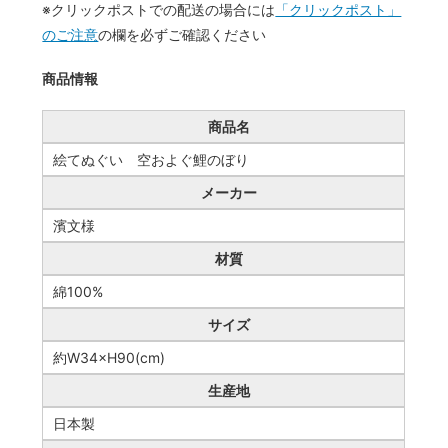
※クリックポストでの配送の場合には
「クリックポスト」
のご注意
の欄を必ずご確認ください
商品情報
商品名
絵てぬぐい 空およぐ鯉のぼり
メーカー
濱文様
材質
綿100%
サイズ
約W34×H90(cm)
生産地
日本製