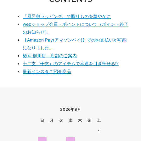
「風呂敷ラッピング」で贈りものを華やかに
webショップ会員・ポイントについて（ポイント終了
のお知らせ）
【Amazon Pay(アマゾンペイ)】でのお支払いが可能
になりました。
椿や 柳川店 店舗のご案内
十二支（干支）のアイテムで幸運を引き寄せる!?
最新インスタご紹介商品
2026年8月
日
月
火
水
木
金
土
1