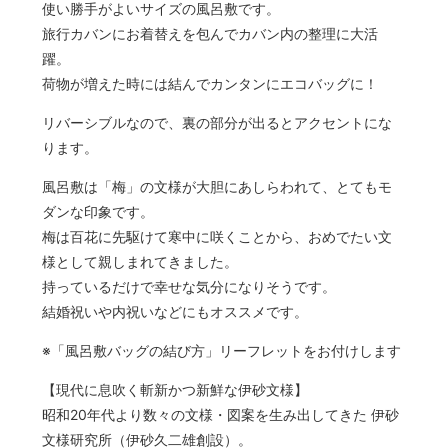
使い勝手がよいサイズの風呂敷です。
旅行カバンにお着替えを包んでカバン内の整理に大活
躍。
荷物が増えた時には結んでカンタンにエコバッグに！
リバーシブルなので、裏の部分が出るとアクセントにな
ります。
風呂敷は「梅」の文様が大胆にあしらわれて、とてもモ
ダンな印象です。
梅は百花に先駆けて寒中に咲くことから、おめでたい文
様として親しまれてきました。
持っているだけで幸せな気分になりそうです。
結婚祝いや内祝いなどにもオススメです。
※「風呂敷バッグの結び方」リーフレットをお付けします
【現代に息吹く斬新かつ新鮮な伊砂文様】
昭和20年代より数々の文様・図案を生み出してきた 伊砂
文様研究所（伊砂久二雄創設）。