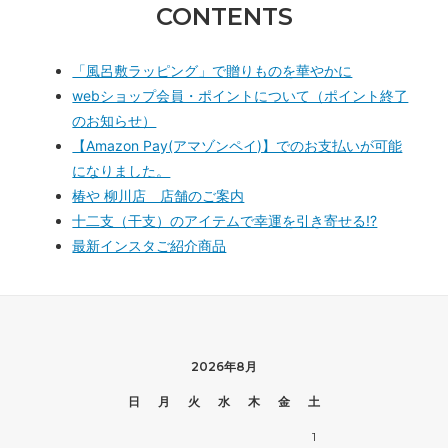
CONTENTS
「風呂敷ラッピング」で贈りものを華やかに
webショップ会員・ポイントについて（ポイント終了
のお知らせ）
【Amazon Pay(アマゾンペイ)】でのお支払いが可能
になりました。
椿や 柳川店 店舗のご案内
十二支（干支）のアイテムで幸運を引き寄せる!?
最新インスタご紹介商品
2026年8月
日
月
火
水
木
金
土
1