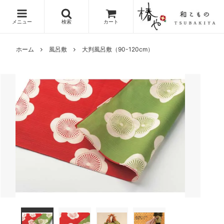
メニュー
検索
カート
ホーム
風呂敷
大判風呂敷（90-120cm）