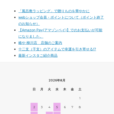
「風呂敷ラッピング」で贈りものを華やかに
webショップ会員・ポイントについて（ポイント終了
のお知らせ）
【Amazon Pay(アマゾンペイ)】でのお支払いが可能
になりました。
椿や 柳川店 店舗のご案内
十二支（干支）のアイテムで幸運を引き寄せる!?
最新インスタご紹介商品
2026年8月
日
月
火
水
木
金
土
1
2
3
4
5
6
7
8