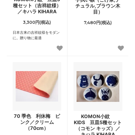
種セット（吉祥紋様）
チュラル,ブラウン木
／キハラ KIHARA
目）
3,300円(税込)
7,480円(税込)
日本古来の吉祥紋様をモダン
に。贈り物に最適
70 季色 利休梅 ピ
KOMON小紋
ンク／クリーム
KIDS 豆皿5種セット
（70cm）
（コモン キッズ）／
キハラ KIHARA