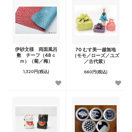
伊砂文様 両面風呂
70 むす美一越無地
敷 チーフ（48ｃ
（モモ／ローズ／ユズ
ｍ）（菊／梅）
／古代紫）
1,320円(税込)
660円(税込)