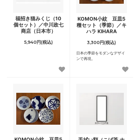
福招き猫みくじ（10
KOMON小紋 豆皿5
個セット）／中川政七
種セット（季節）／キ
商店（日本市）
ハラ KIHARA
5,940円(税込)
3,300円(税込)
日本の季節をモダンなデザイ
ンで再現。
KOMON小紋 豆皿5
手拭い額（こげ茶,ナ