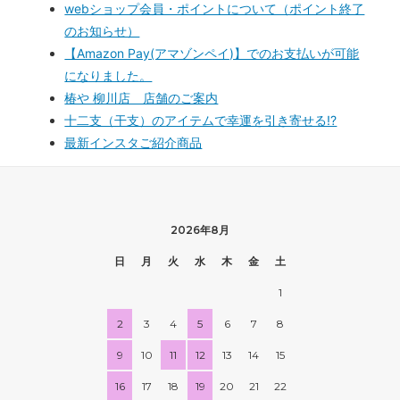
webショップ会員・ポイントについて（ポイント終了
のお知らせ）
【Amazon Pay(アマゾンペイ)】でのお支払いが可能
になりました。
椿や 柳川店 店舗のご案内
十二支（干支）のアイテムで幸運を引き寄せる!?
最新インスタご紹介商品
2026年8月
日
月
火
水
木
金
土
1
2
3
4
5
6
7
8
9
10
11
12
13
14
15
16
17
18
19
20
21
22