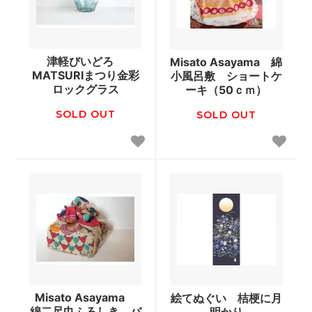
津軽びいどろ
Misato Asayama 綿
MATSURIまつり金彩
小風呂敷 ショートケ
ロックグラス
ーキ（50ｃｍ）
SOLD OUT
SOLD OUT
Misato Asayama
絵てぬぐい 桔梗に月
綿二尺巾ふろしき バ