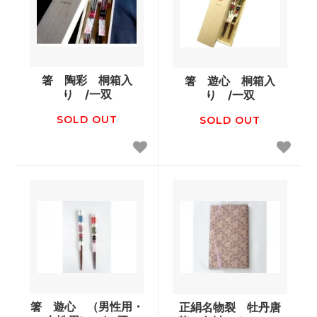
箸 陶彩 桐箱入
箸 遊心 桐箱入
り /一双
り /一双
SOLD OUT
SOLD OUT
箸 遊心 （男性用・
正絹名物裂 牡丹唐