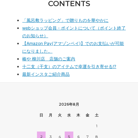
CONTENTS
「風呂敷ラッピング」で贈りものを華やかに
webショップ会員・ポイントについて（ポイント終了
のお知らせ）
【Amazon Pay(アマゾンペイ)】でのお支払いが可能
になりました。
椿や 柳川店 店舗のご案内
十二支（干支）のアイテムで幸運を引き寄せる!?
最新インスタご紹介商品
2026年8月
日
月
火
水
木
金
土
1
2
3
4
5
6
7
8