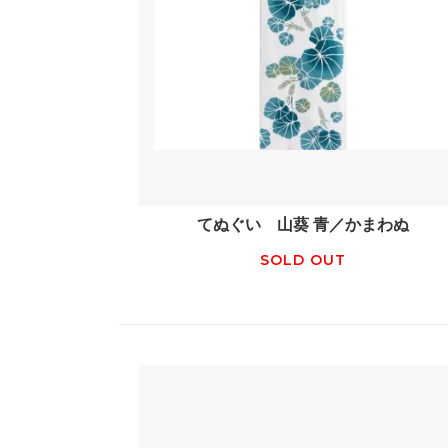
てぬぐい 山葵 青／かまわぬ
SOLD OUT