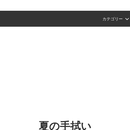
カテゴリー
ン
タグラム紹介商品
ショップ会員・ポイントについて
風呂敷
プチギフトにおすすめ
【Amazon Pay(アマゾンペイ
ント終了のお知らせ）
支払いが可能になりました。
ション
ギフトおすすめ
文具
父の日ギフトおすすめ
ンスタご紹介商品
セット
a
中川政七商店
り
端午の節句
バッグにおすすめ
手拭いを飾る（額装におすすめ
イテム
桜
干支の手拭い
お正月・迎春商品
夏の手拭い