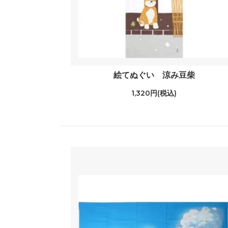
絵てぬぐい 涼み豆柴
1,320円(税込)