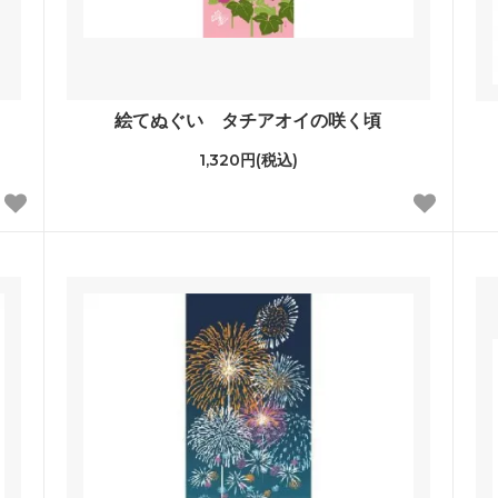
絵てぬぐい タチアオイの咲く頃
1,320円(税込)