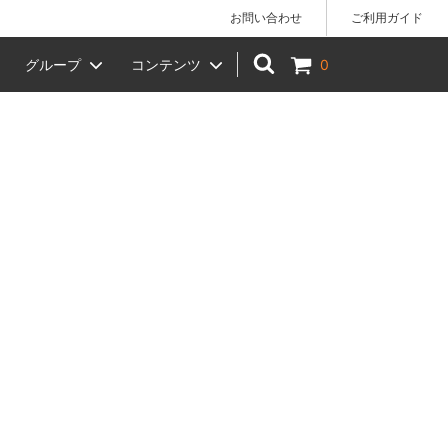
お問い合わせ
ご利用ガイド
グループ
コンテンツ
0
)】でのお
手拭い
女性へのギフトにおすすめ
椿や 柳川店 店舗のご案内
ベビー
贈答品
KIHARA（キハラ）
風呂敷ラッピング（小）
）
干支（十二支）
お月見
節分