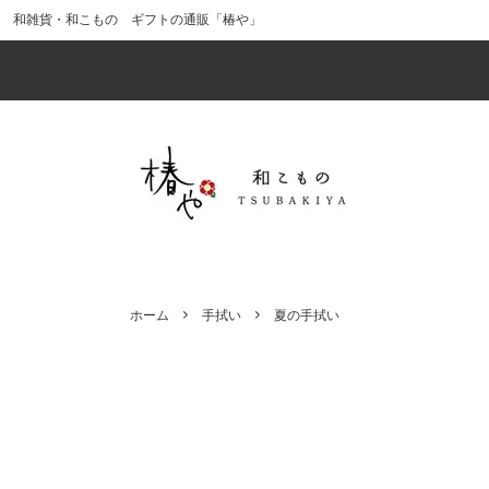
和雑貨・和こもの ギフトの通販「椿や」
食器・酒器
価格から探す（税込）
「風呂敷ラッピング」で贈りものを華や
キッチ
インス
web
かに
（ポイ
インテリア
男性へのギフトにおすすめ
ファッ
母の日
十二支（干支）のアイテムで幸運を引き
最新イ
小物・その他
かまわぬ
ギフト
kenem
寄せる!?
出産祝い・ベビー用品
ひな祭
ホーム
手拭い
夏の手拭い
風呂敷ラッピング（中）
風呂敷
椿のアイテム
猫のア
クリスマスの手拭い
正月・